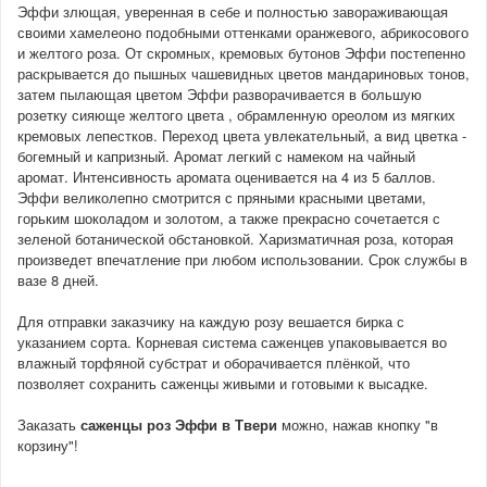
Эффи злющая, уверенная в себе и полностью завораживающая
своими хамелеоно подобными оттенками оранжевого, абрикосового
и желтого роза. От скромных, кремовых бутонов Эффи постепенно
раскрывается до пышных чашевидных цветов мандариновых тонов,
затем пылающая цветом Эффи разворачивается в большую
розетку сияюще желтого цвета , обрамленную ореолом из мягких
кремовых лепестков. Переход цвета увлекательный, а вид цветка -
богемный и капризный. Аромат легкий с намеком на чайный
аромат. Интенсивность аромата оценивается на 4 из 5 баллов.
Эффи великолепно смотрится с пряными красными цветами,
горьким шоколадом и золотом, а также прекрасно сочетается с
зеленой ботанической обстановкой. Харизматичная роза, которая
произведет впечатление при любом использовании. Срок службы в
вазе 8 дней.
Для отправки заказчику на каждую розу вешается бирка с
указанием сорта. Корневая система саженцев упаковывается во
влажный торфяной субстрат и оборачивается плёнкой, что
позволяет сохранить саженцы живыми и готовыми к высадке.
Заказать
саженцы роз Эффи
в Твери
можно, нажав кнопку "в
корзину"!