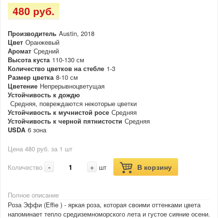
480 руб.
Производитель
Austin, 2018
Цвет
Оранжевый
Аромат
Средний
Высота куста
110-130 см
Количество цветков на стебле
1-3
Размер цветка
8-10 см
Цветение
Непрерывноцветущая
Устойчивость к дождю
Средняя, повреждаются некоторые цветки
Устойчивость к мучнистой росе
Средняя
Устойчивость к черной пятнистости
Средняя
USDA
6 зона
Цена 480 руб. за 1 шт
-
+
В корзину
Количество
шт
Полное описание
Роза Эффи (Effie ) - яркая роза, которая своими оттенками цвета
напоминает тепло средиземноморского лета и густое сияние осени.