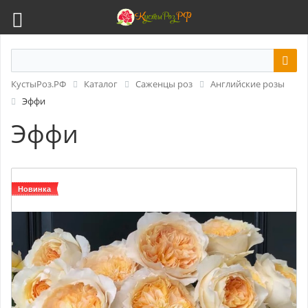
КустыРоз.РФ
Каталог
Саженцы роз
Английские розы
Эффи
Эффи
Новинка